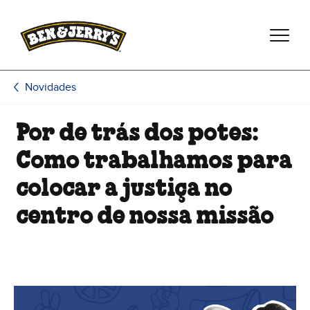
Passar para o conteúdo principal
Passar para o rodapé
Novidades
Por de trás dos potes:
Como trabalhamos para
colocar a justiça no
centro de nossa missão