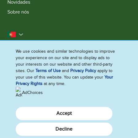
Novidades
Sobre nós
Portugal
Contacta‑nos
Acessibilidade
Aviso legal
We use cookies and similar technologies to improve
your experience on our site and to display ads to
Aviso de Privacidade
Aviso de Cookies
your interests on our website and other third-party
Mapa do site
sites. Our
Terms of Use
and
Privacy Policy
apply to
your use of this website. You can update your
Your
Gerir Preferências
Privacy Rights
at any time.
AdChoices
Accept
Decline