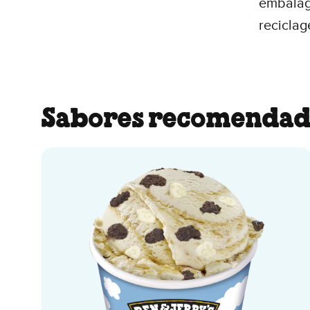
embalage
recicla
Sabores recomendad