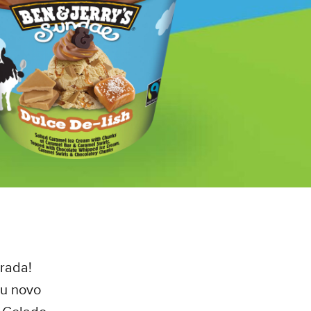
rada!
eu novo