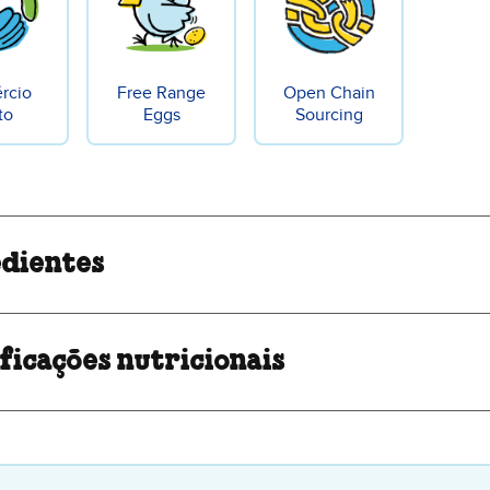
rcio
Free Range
Open Chain
to
Eggs
Sourcing
edientes
ficações nutricionais