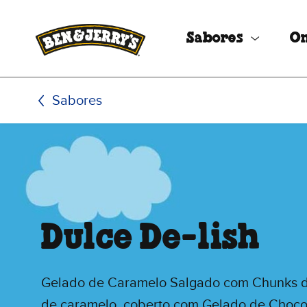
Passar para o conteúdo principal
Passar para o rodapé
Sabores
O
Sabores
Dulce De-lish
Gelado de Caramelo Salgado com Chunks d
de caramelo, coberto com Gelado de Chocol