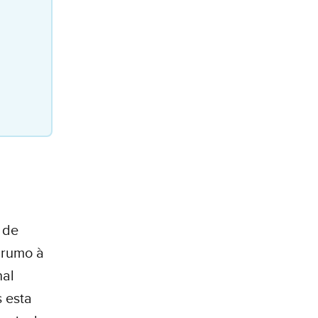
 de
a rumo à
nal
s esta