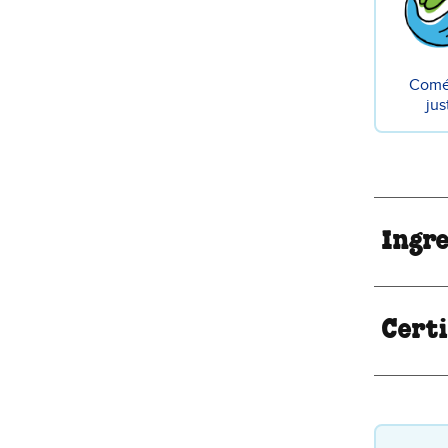
Comé
jus
Ingr
Certi