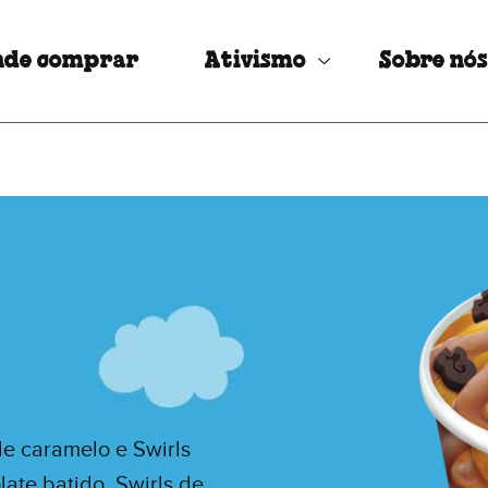
nde comprar
Ativismo
Sobre nó
e caramelo e Swirls
ate batido, Swirls de