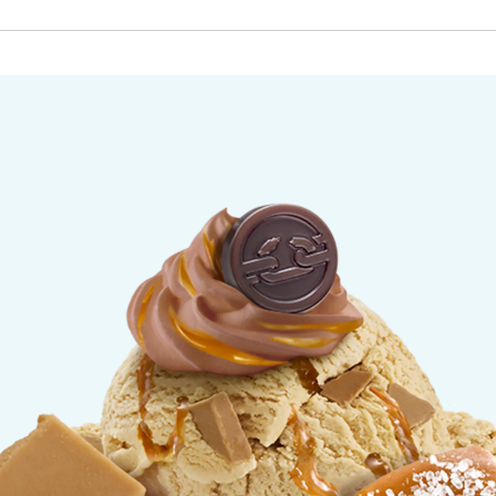
e De-lish Sundaes - Tub f