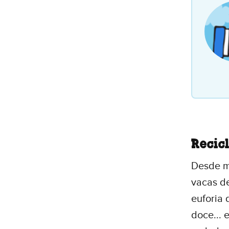
Recic
Desde mi
vacas de
euforia 
doce... 