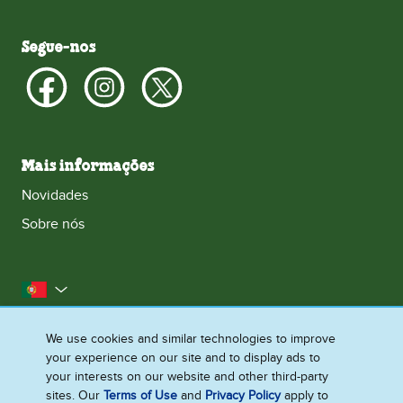
Segue‑nos
Mais informações
Novidades
Sobre nós
Portugal
Contacta‑nos
Acessibilidade
Aviso legal
We use cookies and similar technologies to improve
your experience on our site and to display ads to
Aviso de Privacidade
Aviso de Cookies
your interests on our website and other third-party
Mapa do site
sites. Our
Terms of Use
and
Privacy Policy
apply to