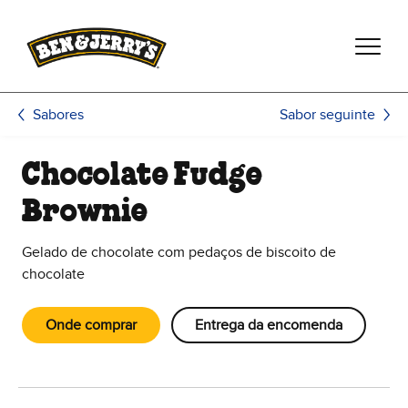
Passar para o conteúdo principal
Passar para o rodapé
Sabor seguinte
Sabores
Chocolate Fudge
Brownie
Gelado de chocolate com pedaços de biscoito de
chocolate
Onde comprar
Entrega da encomenda